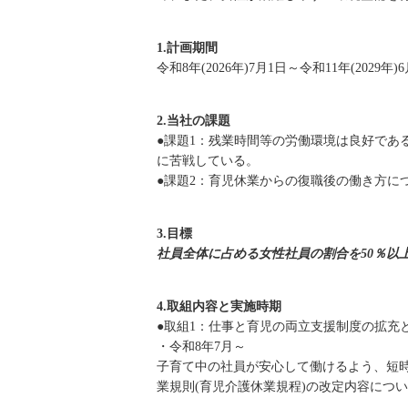
1.計画期間
令和8年(2026年)7月1日～令和11年(2029年
2.当社の課題
●課題1：残業時間等の労働環境は良好であ
に苦戦している。
●課題2：育児休業からの復職後の働き方に
3.目標
社員全体に占める女性社員の割合を50％以
4.取組内容と実施時期
●取組1：仕事と育児の両立支援制度の拡充
・令和8年7月～
子育て中の社員が安心して働けるよう、短
業規則(育児介護休業規程)の改定内容につ